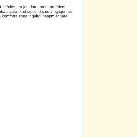
zrādās, ka jau daru, proti, no rītiem
laba sajūta, kad izpildi dažus vingrojumus
a komforta zona ir galīgi neapmierināta,