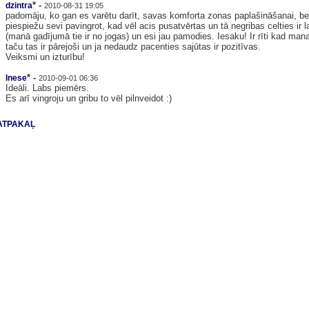
* -
dzintra
2010-08-31 19:05
padomāju, ko gan es varētu darīt, savas komforta zonas paplašināšanai, bet i
piespiežu sevi pavingrot, kad vēl acis pusatvērtas un tā negribas celties ir 
(manā gadījumā tie ir no jogas) un esi jau pamodies. Iesaku! Ir rīti kad man
taču tas ir pārejoši un ja nedaudz pacenties sajūtas ir pozitīvas.
Veiksmi un izturību!
* -
Inese
2010-09-01 06:36
Ideāli. Labs piemērs.
Es arī vingroju un gribu to vēl pilnveidot :)
ATPAKAĻ