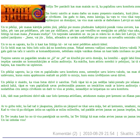
Solīju Tev pastāstīt kas man mainās no tā, ka paplašinu savu komforta zonu
Tas šoreiz saistīts ar manu darbu un manu pieņemto standartu, kurā jūtos ļ
ar cilvēkiem. Jau gadu to daru, esmu laimīga, ka varu to visu tikai turp
ieplānojusi un domājusi, tas viss man saistās ar darbošanos Latvijā un runā
Un te pēkšņi, pēc manas kārtējās peldes jūrā, pēkšņi pie mums pludmales kafejnīcā pienāk viena sieviete, ka
laiku, pēc tam par peldēšanos, pēc tam par rūdīšanos, pēc tam par veselību un enerģijām un pēkšņi viņa saka, 
līdzīgs kā man mana „Pavasara studija”. Un turpinām sarunāties un
nu jau es stāstu ko es daru šeit Latvijā, 
uzdod jautājumu – „Inese, vai jūs , lūdzu, atbrauktu ar savām nodarbībām pie mums un novadītu semināru cik
Un te nu es sapratu, ka šis ir kaut kas līdzīgs kā - iet vai neiet peldēties aukstā ūdenī.
Uz šo brīdi man tas būtu liels solis ārā no komforta zonas. Nekad neesmu vadījusi seminārus krievu valodā. Na
galu galā tas taču ir saistīts ar komandējumiem, nebūšanu mājās vairākas dienas un kaut kādu izsišanos no pier
Turpinu sarunu un pagaidām nesaku ne „jā” ne „nē” un klusībā pie sevis domāju, ka īstenībā – apgūt labā līme
iespējas sarunām un komunikācijām ar milzu auditoriju. Ka mācība, kuru attīstu noteikti ir pelnījusi, lai tā 
barjera, kas traucētu tai izplesties.
Un pēkšņi saprotu, ka ja vien es paplašinātu savu komforta zonu, uztrenējot savu krievu valodu, tas man do
uzdevumu, kurus esmu apņēmusies realizēt un pildīt to misiju, kuru esmu izvēlējusies savai dzīvei.
Un pēkšņi ir skaidrs, ka visas lietas dzīvē ir saistītas. Tieši tāpat kā es jau nedēļas laikā pieradu pie iešan
aukstā laikā, tāpat es varu paplašināt savas profesionālās prasmes un iemācīties runāt ar krievu auditori
nodarbības citu zemju cilvēkiem un darīt to visu ar prieku, nezaudējot ne kripatiņas no sava komforta.
Lūk, tādi man pavērsieni dzīvē nāk caur lielo ķermeņa attīrīšanu, attieksmes maiņu pret ķermeni un ēšanas par
Ar to gribu teikt, ka šad tad ir jāsapurina, jāiztīra un jāizpucē ne tikai sava māja, bet arī ķermenis, ieradumi, 
Kad to visu tā pa riktīgam iztīra un sapilda ar milzu mīlestību, tad parādās arvien jaunas un jaunas iespējas, ku
Es Tev iesaku kaut ko no tā visa pamēģināt un novēlu, lai Tev līdzīgi kā man rodas arvien jaunas un jaunas iesp
Un lai izdodas viss!
Komentāri (2) | 2010-08-29 21:54 | Skatīts: 