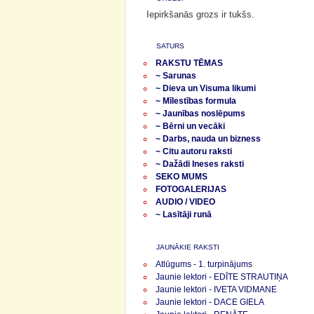
Iepirkšanās grozs ir tukšs.
SATURS
RAKSTU TĒMAS
~ Sarunas
~ Dieva un Visuma likumi
~ Mīlestības formula
~ Jaunības noslēpums
~ Bērni un vecāki
~ Darbs, nauda un bizness
~ Citu autoru raksti
~ Dažādi Ineses raksti
SEKO MUMS
FOTOGALERIJAS
AUDIO / VIDEO
~ Lasītāji runā
JAUNĀKIE RAKSTI
Atlūgums - 1. turpinājums
Jaunie lektori - EDĪTE STRAUTIŅA
Jaunie lektori - IVETA VIDMANE
Jaunie lektori - DACE GIELA