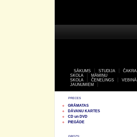
SĀKUMS
STUDIJA
ČAKRA
SKOLA
MĀMIŅU
SKOLA
ČENELINGS
VEBINĀ
JAUNUMIEM
PRECES
GRĀMATAS
DĀVANU KARTES
CD un DVD
PIEGĀDE
GROZS: