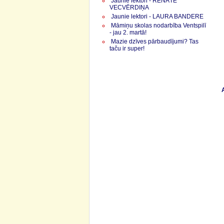
Jaunie lektori - RENĀTE
VECVĒRDIŅA
Jaunie lektori - LAURA BANDERE
Māmiņu skolas nodarbība Ventspilī
- jau 2. martā!
Mazie dzīves pārbaudījumi? Tas
taču ir super!