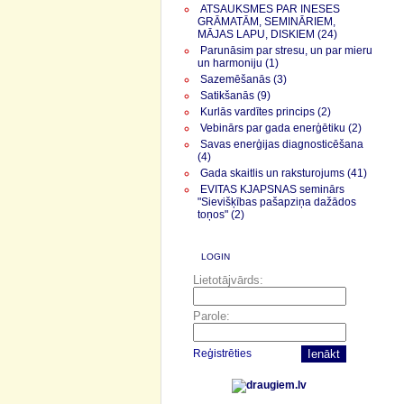
ATSAUKSMES PAR INESES
GRĀMATĀM, SEMINĀRIEM,
MĀJAS LAPU, DISKIEM (24)
Parunāsim par stresu, un par mieru
un harmoniju (1)
Sazemēšanās (3)
Satikšanās (9)
Kurlās vardītes princips (2)
Vebinārs par gada enerģētiku (2)
Savas enerģijas diagnosticēšana
(4)
Gada skaitlis un raksturojums (41)
EVITAS KJAPSNAS seminārs
"Sievišķības pašapziņa dažādos
toņos" (2)
LOGIN
Lietotājvārds:
Parole:
Reģistrēties