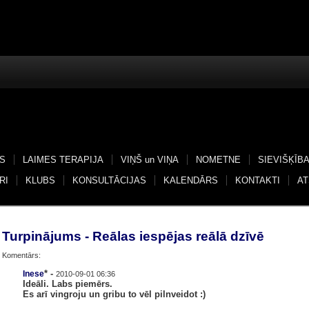
S
LAIMES TERAPIJA
VIŅŠ un VIŅA
NOMETNE
SIEVIŠĶĪB
RI
KLUBS
KONSULTĀCIJAS
KALENDĀRS
KONTAKTI
A
Turpinājums - Reālas iespējas reālā dzīvē
Komentārs:
* -
Inese
2010-09-01 06:36
Ideāli. Labs piemērs.
Es arī vingroju un gribu to vēl pilnveidot :)