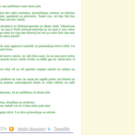
 caur peldēšanos katru dienu jūrā.
oti labi vadot seminārus, konsultācijas, treniņus un tiekoties
ināt, paplašināt un pilnveidot. Tomēr viss, ko biju līdz šim
šanu latviešu valodā.
s atbraukusi no Ņižņijnovgorodas un sākam tērzēt. Sākumā par
ka viņa ir Reiki meistare-skolotāja un ka viņai ir savs centrs
viņa stāsta ko viņa dara Krievijā un soli pa solim līdz viņa man
lu mūsu pilsētā”.
v man sagatavoti materiāli un prezentācijas krievu šriftā. Un
astā ritma.
nī krievu valodu, tas taču būtu super, ka tas man paver milzu
sasniedz arvien vairāk cilvēku un kādēļ gan lai valoda būtu tā
tu tikai vēl un vēl papildus iespējas realizēt tos mērķus un
as peldēties un man tas nupat jau sagādā prieku pat lietainā un
ju un pieņemt uzaicinājumus braukt uz citām valstīm un vadīt
adumiem, kā arī peldēšanos ik dienas jūrā.
rutīna, domāšana un attieksme.
ras realizēt vai nē ir katra mūsu paša ziņā.
ējas dzīvē. Lai dzīve pilnveidojas un attīstās.
2527x
Ieteikt draugiem
TweetMe