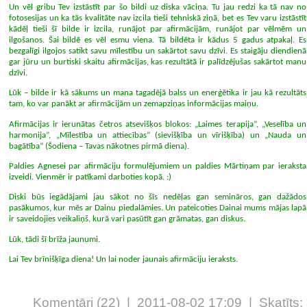
Un vēl gribu Tev izstāstīt par šo bildi uz diska vāciņa. Tu jau redzi ka tā nav no
fotosesijas un ka tās kvalitāte nav izcila tieši tehniskā ziņā, bet es Tev varu izstāstīt
kādēļ tieši šī bilde ir izcila, runājot par afirmācijām, runājot par vēlmēm un
ilgošanos. Šai bildē es vēl esmu viena. Tā bildēta ir kādus 5 gadus atpakaļ. Es
bezgalīgi ilgojos satikt savu mīlestību un sakārtot savu dzīvi. Es staigāju diendienā
gar jūru un burtiski skaitu afirmācijas, kas rezultātā ir palīdzējušas sakārtot manu
dzīvi.
Lūk – bilde ir kā sākums un mana tagadējā balss un enerģētika ir jau kā rezultāts
tam, ko var panākt ar afirmācijām un zemapziņas informācijas maiņu.
Afirmācijas ir ierunātas četros atsevišķos blokos: „Laimes terapija”, „Veselība un
harmonija”, „Mīlestība un attiecības” (sievišķība un vīrišķība) un „Nauda un
bagātība” (Šodiena – Tavas nākotnes pirmā diena).
Paldies Agnesei par afirmāciju formulējumiem un paldies Mārtiņam par ieraksta
izveidi. Vienmēr ir patīkami darboties kopā. :)
Diski būs iegādājami jau sākot no šīs nedēļas gan semināros, gan dažādos
pasākumos, kur mēs ar Dainu piedalāmies. Un pateicoties Dainai mums mājas lapā
ir saveidojies veikaliņš, kurā vari pasūtīt gan grāmatas, gan diskus.
Lūk, tādi šī brīža jaunumi.
Lai Tev brīnišķīga diena! Un lai noder jaunais afirmāciju ieraksts.
Komentāri (22) | 2011-08-02 17:09 | Skatīts: