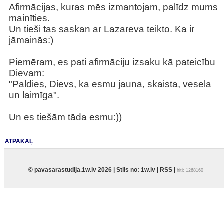
Afirmācijas, kuras mēs izmantojam, palīdz mums
mainīties.
Un tieši tas saskan ar Lazareva teikto. Ka ir
jāmainās:)
Piemēram, es pati afirmāciju izsaku kā pateicību
Dievam:
"Paldies, Dievs, ka esmu jauna, skaista, vesela
un laimīga".
Un es tiešām tāda esmu:))
ATPAKAĻ
© pavasarastudija.1w.lv 2026 | Stils no:
1w.lv
|
RSS
|
hiti: 1268160