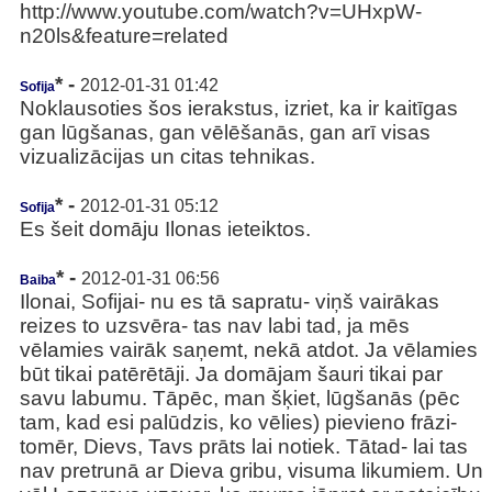
http://www.youtube.com/watch?v=UHxpW-
n20ls&feature=related
* -
2012-01-31 01:42
Sofija
Noklausoties šos ierakstus, izriet, ka ir kaitīgas
gan lūgšanas, gan vēlēšanās, gan arī visas
vizualizācijas un citas tehnikas.
* -
2012-01-31 05:12
Sofija
Es šeit domāju Ilonas ieteiktos.
* -
2012-01-31 06:56
Baiba
Ilonai, Sofijai- nu es tā sapratu- viņš vairākas
reizes to uzsvēra- tas nav labi tad, ja mēs
vēlamies vairāk saņemt, nekā atdot. Ja vēlamies
būt tikai patērētāji. Ja domājam šauri tikai par
savu labumu. Tāpēc, man šķiet, lūgšanās (pēc
tam, kad esi palūdzis, ko vēlies) pievieno frāzi-
tomēr, Dievs, Tavs prāts lai notiek. Tātad- lai tas
nav pretrunā ar Dieva gribu, visuma likumiem. Un