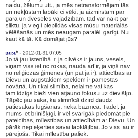
naidu, žēlumu utt., ja mēs netransformējam tās
un nekļūstam labāki cilvēki, ja aizmirstam par
gara un dvēseles vajadzībām, tad var nākt par
sliktu, ja viegli piepildās visas mūsu materiālās
vēlēšanās un mēs neaugam paralēli garīgi. Nu
kaut kā tā. Kā domājat jūs?
* -
2012-01-31 07:05
Baiba
Jo tā jau īstenībā ir, ja cilvēks ir jauns, vesels,
viņam viss iet no rokas, nauda arī ir, ja viņš nav
no reliģiozas ģimenes (un pat ja ir), attiecības ar
Dievu un augstākiem spēkiem ir pamestas
novārtā. Un tikai slimība, nelaime vai kas
tamlīdzīgs bieži vien atjauno fokusu uz dievišķo.
Tāpēc jau saka, ka slimnīcā dzird daudz
patiesākas lūgšanas, nekā baznīcā. Tādēļ, ja
mums iet brīnišķīgi, ir vēl svarīgāk piedomāt pie
pateicības, mīlestības un attiecībām ar Dievu. Un
pārāk nepieķerties savai labklājībai. Jo viss jau ir
pārejošs. Tikai mīlestība paliek.