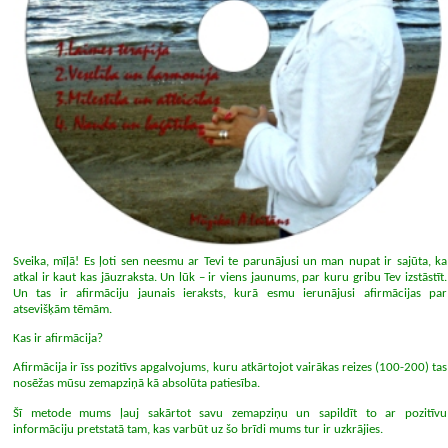
Sveika, mīļā! Es ļoti sen neesmu ar Tevi te parunājusi un man nupat ir sajūta, ka
atkal ir kaut kas jāuzraksta. Un lūk – ir viens jaunums, par kuru gribu Tev izstāstīt.
Un tas ir afirmāciju jaunais ieraksts, kurā esmu ierunājusi afirmācijas par
atsevišķām tēmām.
Kas ir afirmācija?
Afirmācija ir īss pozitīvs apgalvojums, kuru atkārtojot vairākas reizes (100-200) tas
nosēžas mūsu zemapziņā kā absolūta patiesība.
Šī metode mums ļauj sakārtot savu zemapziņu un sapildīt to ar pozitīvu
informāciju pretstatā tam, kas varbūt uz šo brīdi mums tur ir uzkrājies.