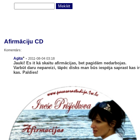
Afirmāciju CD
Komentārs:
* -
Agita
2011-08-04 03:18
Jauki! Es it kā skaitu afirmācijas, bet pagidām nedarbojas.
Varbūt daru nepareizi, tāpēc disks man būs iespēja saprast kas ir
kas. Paldies!