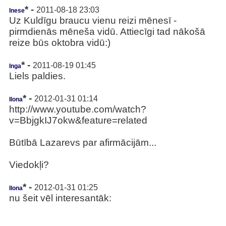
* -
2011-08-18 23:03
Inese
Uz Kuldīgu braucu vienu reizi mēnesī -
pirmdienās mēneša vidū. Attiecīgi tad nākošā
reize būs oktobra vidū:)
* -
2011-08-19 01:45
Inga
Liels paldies.
* -
2012-01-31 01:14
Ilona
http://www.youtube.com/watch?
v=BbjgkIJ7okw&feature=related
Būtībā Lazarevs par afirmācijām...
Viedokļi?
* -
2012-01-31 01:25
Ilona
nu šeit vēl interesantāk: