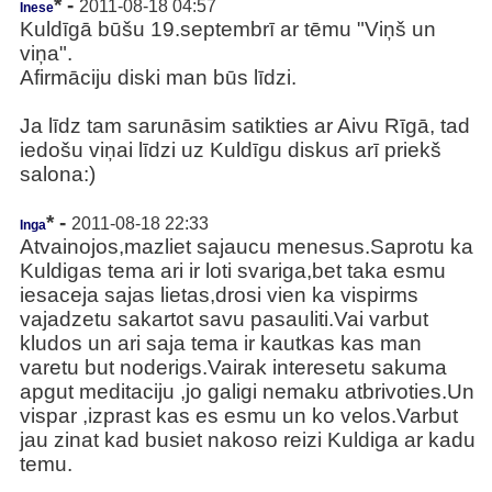
* -
2011-08-18 04:57
Inese
Kuldīgā būšu 19.septembrī ar tēmu "Viņš un
viņa".
Afirmāciju diski man būs līdzi.
Ja līdz tam sarunāsim satikties ar Aivu Rīgā, tad
iedošu viņai līdzi uz Kuldīgu diskus arī priekš
salona:)
* -
2011-08-18 22:33
Inga
Atvainojos,mazliet sajaucu menesus.Saprotu ka
Kuldigas tema ari ir loti svariga,bet taka esmu
iesaceja sajas lietas,drosi vien ka vispirms
vajadzetu sakartot savu pasauliti.Vai varbut
kludos un ari saja tema ir kautkas kas man
varetu but noderigs.Vairak interesetu sakuma
apgut meditaciju ,jo galigi nemaku atbrivoties.Un
vispar ,izprast kas es esmu un ko velos.Varbut
jau zinat kad busiet nakoso reizi Kuldiga ar kadu
temu.