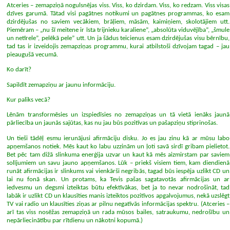
Atceries – zemapziņā nogulsnējas viss. Viss, ko dzirdam. Viss, ko redzam. Viss visas
dzīves garumā. Tātad visi pagātnes notikumi un pagātnes programmas, ko esam
dzirdējušas no saviem vecākiem, brāļiem, māsām, kaimiņiem, skolotājiem utt.
Piemēram – „nu šī meitene ir īsta trijnieku karaliene”, „absolūta viduvējība”, „šmule
un netīrele”, pelēkā pele” utt. Un ja šādus teicienus esam dzirdējušas visu bērnību,
tad tas ir izveidojis zemapziņas programmu, kurai atbilstoši dzīvojam tagad – jau
pieaugušā vecumā.
Ko darīt?
Sapildīt zemapziņu ar jaunu informāciju.
Kur paliks vecā?
Lēnām transformēsies un izspiedīsies no zemapziņas un tā vietā ienāks jaunā
pārliecība un jaunās sajūtas, kas nu jau būs pozitīvas un pašapziņu stiprinošas.
Un tieši tādēļ esmu ierunājusi afirmāciju disku. Jo es jau zinu kā ar mūsu labo
apņemšanos notiek. Mēs kaut ko labu uzzinām un ļoti savā sirdī gribam pielietot.
Bet pēc tam dižā slinkuma enerģija uzvar un kaut kā mēs aizmirstam par saviem
solījumiem un savu jauno apņemšanos. Lūk – priekš visiem tiem, kam diendienā
runāt afirmācijas ir slinkums vai vienkārši negribās, tagad būs iespēja uzlikt CD un
lai nu fonā skan. Un protams, ka Tevis pašas sagatavotās afirmācijas un ar
iedvesmu un degsmi izteiktas būtu efektīvākas, bet ja to nevar nodrošināt, tad
labāk ir uzlikt CD un klausīties manis izteiktos pozitīvos apgalvojumus, nekā uzslēgt
TV vai radio un klausīties ziņas ar pilnu negatīvās informācijas spektru. (Atceries –
arī tas viss nosēžas zemapziņā un rada mūsos bailes, satraukumu, nedrošību un
nepārliecinātību par rītdienu un nākotni kopumā.)