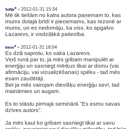
* -
2012-01-31 15:34
Sofija
Mē tik tiešām no katra autora paņemam to, kas
mums dotajā brīdī ir pieņemams, kas rezonē ar
mums, un es nedomāju, ka viss, ko apgalvo
Lazarevs, ir visdziļākā patiesība.
* -
2012-01-31 18:04
Inese
Es dziļi saprotu, ko saka Lazarevs.
Viņš runā par to, ja mēs gribam manipulēt ar
enerģiju un sasniegt mērķus tikai ar domu (vai
afirmāciju, vai vizualizēšanas) spēku - tad mēs
esam zaudētāji.
Bet ja mēs vairojam dievišķu enerģiju sevī, tad
maināmies un augam.
Es to stāstu pirmajā seminārā "Es esmu savas
dzīves autors".
Ja mēs kaut ko gribam sasniegt tikai ar savu