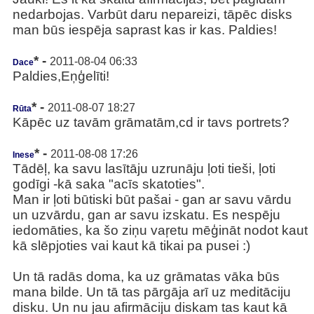
nedarbojas. Varbūt daru nepareizi, tāpēc disks
man būs iespēja saprast kas ir kas. Paldies!
* -
2011-08-04 06:33
Dace
Paldies,Eņģelīti!
* -
2011-08-07 18:27
Rūta
Kāpēc uz tavām grāmatām,cd ir tavs portrets?
* -
2011-08-08 17:26
Inese
Tādēļ, ka savu lasītāju uzrunāju ļoti tieši, ļoti
godīgi -kā saka "acīs skatoties".
Man ir ļoti būtiski būt pašai - gan ar savu vārdu
un uzvārdu, gan ar savu izskatu. Es nespēju
iedomāties, ka šo ziņu vaŗetu mēģināt nodot kaut
kā slēpjoties vai kaut kā tikai pa pusei :)
Un tā radās doma, ka uz grāmatas vāka būs
mana bilde. Un tā tas pārgāja arī uz meditāciju
disku. Un nu jau afirmāciju diskam tas kaut kā