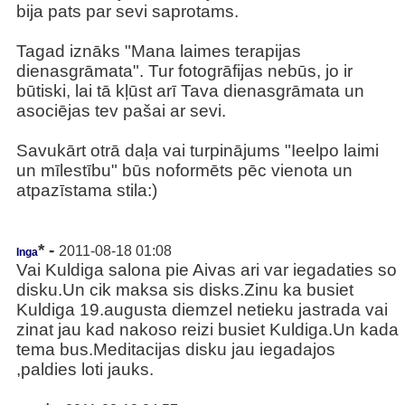
bija pats par sevi saprotams.
Tagad iznāks "Mana laimes terapijas
dienasgrāmata". Tur fotogrāfijas nebūs, jo ir
būtiski, lai tā kļūst arī Tava dienasgrāmata un
asociējas tev pašai ar sevi.
Savukārt otrā daļa vai turpinājums "Ieelpo laimi
un mīlestību" būs noformēts pēc vienota un
atpazīstama stila:)
* -
2011-08-18 01:08
Inga
Vai Kuldiga salona pie Aivas ari var iegadaties so
disku.Un cik maksa sis disks.Zinu ka busiet
Kuldiga 19.augusta diemzel netieku jastrada vai
zinat jau kad nakoso reizi busiet Kuldiga.Un kada
tema bus.Meditacijas disku jau iegadajos
,paldies loti jauks.