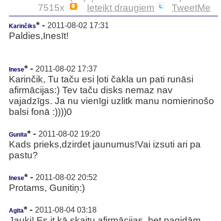
7515x
Ieteikt draugiem
TweetMe
* -
2011-08-02 17:31
Karinčiks
Paldies,Inesīt!
* -
2011-08-02 17:37
Inese
Karinčik, Tu taču esi ļoti čakla un pati runāsi
afirmācijas:) Tev taču disks nemaz nav
vajadzīgs. Ja nu vienīgi uzlitk manu nomierinošo
balsi fonā :))))0
* -
2011-08-02 19:20
Gunita
Kads prieks,dzirdet jaunumus!Vai izsuti ari pa
pastu?
* -
2011-08-02 20:52
Inese
Protams, Gunitiņ:)
* -
2011-08-04 03:18
Agita
Jauki! Es it kā skaitu afirmācijas, bet pagidām