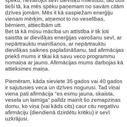
spēku, nevairojot sevī dievišķu mīlestību, tad būs
tieši tā, ka mēs spēku paņemam no savām citām
dzīves jomām. Mēs it kā saspiežam enerģiju
vienam mērķim, atņemot to no veselības,
bērniem, attiecībām utt.
Bet tā kā mūsu mācība un attīstība ir tik ļoti
saistīta ar dievišķas enerģijas vairošanu sevī, ar
nepārtrauktu mainīšanos, ar nepārtrauktu
dievišķas saiknes paplašināšanu, tad afirmācijas
priekš mums ir tikai kā savu veco programmu
nomaiņa ar jauno. Afirmācijas mums darbojas kā
attieksmes maiņa.
Piemēram, kāda sieviete 35 gados vai 40 gados
ir sajutusies veca un dzīves nogurusi. Tad viņai
viena pati afirmācija "es esmu jauna, skaista,
vesela un laimīga" palīdz mainīt šo zemapziņas
domu, ko viņa (vai kāds cits) caur citu negatīvu
afirmāciju (diendienā dzirdētu kritiku) ir sevī
uzkrājusi.