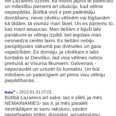
vēl Lazarevs uzsver, ka mums jāprot ar pateicību
un mīlestību pieņemt arī situāciju, kad vēlme
nepiepildās. Būtībā viņš ir pret patērētāju
domāšanu, nevis cilvēku vēlmēm vai lūgšanām
kā tādām, tā vismaz man šķiet. Un es paņemu to,
kas manī atsaucas. Man tiešām ir bijuši labi
panākumi ar vēlmju izpildi, bet iegūtais man
nesniedza cerēto laimi. Es tiešām nebiju
parūpējusies sākumā par dvēseles un gara
vajadzībām. Es domāju, ja cilvēkam ir labs
kontakts ar Dievišķo, tad viņa vēlmes nebūs
pretrunā ar Visuma likumiem. Galvenais -
nepazaudēt un uzturēt šo kontaktu. Un būt
mīlošiem un pateicīgiem arī pirms visu vēlmju
piepildīšanās.
* -
2012-01-31 07:01
Baiba
Būtībā Lazarevs arī saka- tas ir slikti, ja mēs
NEMAINAMIES- tas ir, ja mēs paralēli
nestrādājam ar savu raksturu, savām
negatīvajām jūtām- dusmām, aizvainojumu,