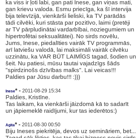
ka viss ir ļoti labi, gan pati Inese, gan viņas mati,
gan krievu valoda. Esmu priecīga, ka šī intervija
bija televīzijā, vienkārši lieliski, ka TV parādās
tādi cilvēki, kuri stāsta par pozitīvo, laimi (pretēji
ar TV pārpludinātai vardarbībai, noziegumiem un
hipertrofētai seksualitātei). No sirds novēlu,
Jums, Inese, piedalīties vairāk TV programmās,
arī latviešu valodā, lai maksimāli vairāk cilvēku
uzzinātu, ka VAR BŪT LAIMĪGS tagad, šodien un
šeit. Nu patiesi, mūsu tautai vajadzīgs šāds
"spirdzinošs dzīvības malks". Lai veicas!!!
Paldies par Jūsu darbu!!! :)))
* -
2011-08-29 15:34
Inese
Paldies, Kristīne.
Tas laikam, ka vienkārši jāizdomā kā to sadarīt
un jāpiemeklē raidījumi, kur tas iederētos:)
* -
2011-08-30 00:50
Agita
Biju Ineses piekritēja, devos uz semināriem, bet...
Tagad sāk likties, kas tas tikai bizness nevis sirds