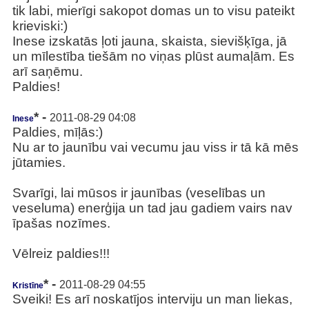
tik labi, mierīgi sakopot domas un to visu pateikt
krieviski:)
Inese izskatās ļoti jauna, skaista, sievišķīga, jā
un mīlestība tiešām no viņas plūst aumaļām. Es
arī saņēmu.
Paldies!
* -
2011-08-29 04:08
Inese
Paldies, mīļās:)
Nu ar to jaunību vai vecumu jau viss ir tā kā mēs
jūtamies.
Svarīgi, lai mūsos ir jaunības (veselības un
veseluma) enerģija un tad jau gadiem vairs nav
īpašas nozīmes.
Vēlreiz paldies!!!
* -
2011-08-29 04:55
Kristīne
Sveiki! Es arī noskatījos interviju un man liekas,