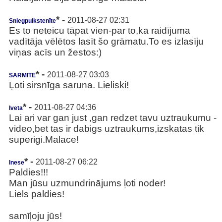
* -
2011-08-27 02:31
Sniegpulkstenīte
Es to neteicu tāpat vien-par to,ka raidījuma
vadītāja vēlētos lasīt šo grāmatu.To es izlasīju
viņas acīs un žestos:)
* -
2011-08-27 03:03
SARMITE
Ļoti sirsnīga saruna. Lieliski!
* -
2011-08-27 04:36
Iveta
Lai ari var gan just ,gan redzet tavu uztraukumu -
video,bet tas ir dabigs uztraukums,izskatas tik
superigi.Malace!
* -
2011-08-27 06:22
Inese
Paldies!!!
Man jūsu uzmundrinājums ļoti noder!
Liels paldies!
samīļoju jūs!