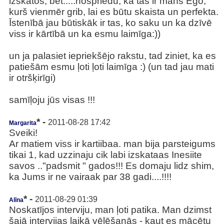
izskatos, bet.....nospriedu, ka tas ir mans Ego,
kurš vienmēr grib, lai es būtu skaista un perfekta.
Īstenībā jau būtiskāk ir tas, ko saku un ka dzīvē
viss ir kārtībā un ka esmu laimīga:))
un ja palasiet iepriekšējo rakstu, tad ziniet, ka es
patiešām esmu ļoti ļoti laimīga :) (un tad jau mati
ir otršķirīgi)
samīļoju jūs visas !!!
* -
2011-08-28 17:42
Margarita
Sveiki!
Ar matiem viss ir kartiibaa. man bija parsteigums
tikai 1, kad uzzinaju cik labi izskataas Inesiite
savos .."padsmit " gados!!! Es domaju lidz shim,
ka Jums ir ne vairaak par 38 gadi....!!!!
* -
2011-08-29 01:39
Alīna
Noskatījos interviju, man ļoti patika. Man dzimst
šajā intervijas laikā vēlēšanās - kaut es mācētu