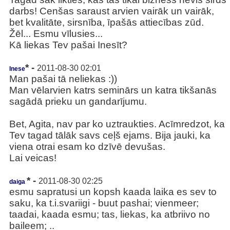
darbs! Cenšas saraust arvien vairāk un vairāk,
bet kvalitāte, sirsnība, īpašās attiecības zūd.
Žēl... Esmu vīlusies...
Kā liekas Tev pašai Inesīt?
* -
2011-08-30 02:01
Inese
Man pašai tā neliekas :))
Man vēlarvien katrs seminārs un katra tikšanās
sagādā prieku un gandarījumu.
Bet, Agita, nav par ko uztraukties. Acīmredzot, ka
Tev tagad tālāk savs ceļš ejams. Bija jauki, ka
viena otrai esam ko dzīvē devušas.
Lai veicas!
* -
2011-08-30 02:25
daiga
esmu sapratusi un kopsh kaada laika es sev to
saku, ka t.i.svariigi - buut pashai; vienmeer;
taadai, kaada esmu; tas, liekas, ka atbriivo no
baileem; ..