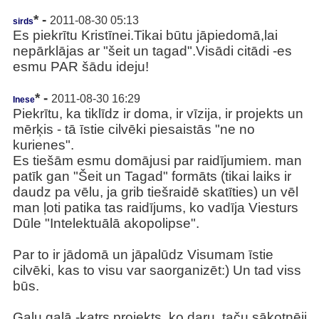
* -
2011-08-30 05:13
sirds
Es piekrītu Kristīnei.Tikai būtu jāpiedomā,lai
nepārklājas ar "šeit un tagad".Visādi citādi -es
esmu PAR šādu ideju!
* -
2011-08-30 16:29
Inese
Piekrītu, ka tiklīdz ir doma, ir vīzija, ir projekts un
mērķis - tā īstie cilvēki piesaistās "ne no
kurienes".
Es tiešām esmu domājusi par raidījumiem. man
patīk gan "Šeit un Tagad" formāts (tikai laiks ir
daudz pa vēlu, ja grib tiešraidē skatīties) un vēl
man ļoti patika tas raidījums, ko vadīja Viesturs
Dūle "Intelektuālā akopolipse".
Par to ir jādomā un jāpalūdz Visumam īstie
cilvēki, kas to visu var saorganizēt:) Un tad viss
būs.
Galu galā -katrs projekts, ko daru, taču sākotnēji