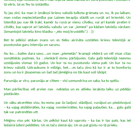
tā vērts, lai es Tev to izstāstītu.
Tu jau zini, ka man ir iznākusi krievu valodā tulkota grāmata un nu, ik pa laikam,
man rodas nepieciešamība par Laimes terapiju stāstīt un runāt arī krieviski. Un
īstenībā jau nav tik traki, kamēr tu runā ar vienu cilvēku, vai arī kamēr pretim ir
cilvēks, kas saprot arī latviešu valodu un var „iemest” pa kādam latviešu vārdam.
(Izmantojot latviešu kino klasiku –„eto moij krustdēls”.)
: ))
Bet te pēkšņi atskan zvans un es tieku aicināta uzstāties krievu televīzijā ar
pusstundas garu interviju un sarunu.
Nu ko.....bailes dara savu....un man „piemetās” krampji vēderā un vēl visas citas
somātiskās pazīmes, ka ...vienkārši esmu pārbijusies. Galu galā televīzijā neesmu
uzstājusies vismaz 10 gadus. Un kur ta nu pusstundu viena pati. Un kur ta nu
krievu valodā. Uztraukums ir milzīgs, bet.....es taču zinu kā tur ir ar to komforta
zonu un ka ir jāsaņemas un šad tad jāmēģina no tās kaut soli izkāpt.
Parunāju ar vīru, parunāju ar citiem – visi uzmundrina un saka, ka to spēšu.
Man pārliecības vēl arvien nav
nekādas un es atlieku ieraksta laiku uz pēdējo
piedāvāto.
Un sāku atcerēties visu, ko esmu par šo lasījusi, stāstījusi, runājusi un piedzīvojusi
– ka vajag atslābināties, ka vajag
nomierināties, ka vajag paļauties, ka.... galu galā
tak var patrenēties utt.
Mēģinu visu pēc kārtas. Un pēkšņi kaut kā saprotu – ka tas ir tas pats, kas iet
ledainā ūdenī peldēties. Un es taču ziemā eju. Un es pat gūstu no tā prieku.