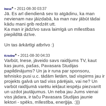
* -
2011-08-30 03:37
Inese
Jā. Es arī diendienā sev to atgādinu, ka man
nevienam nav jāizdabā, ka man nav jābūt tādai
kādu mani grib redzēt utt.
Ka man ir jādzīvo sava laimīgā un mīlestības
piepildītā dzīve.
Un tas ārkārtīgi atbrīvo :)
* -
2011-08-30 04:33
Kristīne
Varbūt, Inese, jāveido savs raidījums TV, kaut
kas jauns, pašas, Pavasara Studijas
papildinājums? Un ja ir runa par sponsoru,
tehnisko pusi u.c. tādām lietām, tad vispirms jau ir
projekts galvā un tad viss pārējais, vai ne? Un
varbūt raidījumā varētu iekļaut iespēju piezvanīt
un uzdot jautājumus. Un neba jau Jums vienai
viss jādara, ir taču Pavasara Studijas jaunie
lektori - spēks, mīlestība, enerģija. :)))