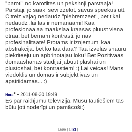
"baroti" no karotiites un pekshnji parstaaja!
Parstaji, jo saaki sevi zzelot, savus speekus utt.
Citreiz vajag nedaudz "piebremzeet", bet tikai
nedaudz ,lai tas ir nemanaami! Kaa
profesionaalaa maakslaa kraasas pluust viena
otraa, bet bernam kontrasti, jo nav
profesinalitaate! Protams ir iznjemumi kaa
abstrakcija, bet ko taa dara? Taa izvelas shauru
piekriteeju un apbrinotajau loku! Bet Pozitivaas
domaashanas studijai jabuut plashai un
plustoshai, bet kontrastiem! :) Lai veicas! Mans
viedoklis un domas ir subjektiivas un
apstriidamas... :)
* -
2011-08-30 19:49
Nora
Es par raidījumu televīzijā. Mūsu tautiešiem tas
būtu ļoti noderīgi un pamācoši:)
Lapa | 1
[2]
|