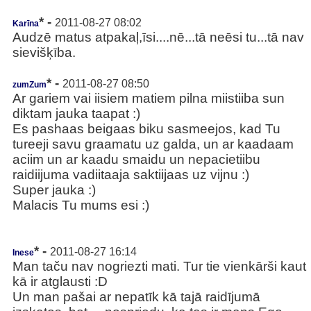
* -
2011-08-27 08:02
Karīna
Audzē matus atpakaļ,īsi....nē...tā neēsi tu...tā nav
sievišķība.
* -
2011-08-27 08:50
zumZum
Ar gariem vai iisiem matiem pilna miistiiba sun
diktam jauka taapat :)
Es pashaas beigaas biku sasmeejos, kad Tu
tureeji savu graamatu uz galda, un ar kaadaam
aciim un ar kaadu smaidu un nepacietiibu
raidiijuma vadiitaaja saktiijaas uz vijnu :)
Super jauka :)
Malacis Tu mums esi :)
* -
2011-08-27 16:14
Inese
Man taču nav nogriezti mati. Tur tie vienkārši kaut
kā ir atglausti :D
Un man pašai ar nepatīk kā tajā raidījumā