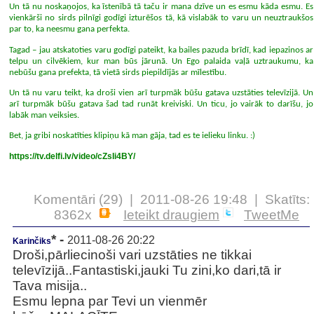
Un tā nu noskaņojos, ka īstenībā tā taču ir mana dzīve un es esmu kāda esmu. Es
vienkārši no sirds pilnīgi godīgi izturēšos tā, kā vislabāk to varu un neuztraukšos
par to, ka neesmu gana perfekta.
Tagad – jau atskatoties varu godīgi pateikt, ka bailes pazuda brīdī, kad iepazinos ar
telpu un cilvēkiem, kur man būs jārunā. Un Ego palaida vaļā uztraukumu, ka
nebūšu gana prefekta, tā vietā sirds piepildījās ar mīlestību.
Un tā nu varu teikt, ka droši vien arī turpmāk būšu gatava uzstāties televīzijā. Un
arī turpmāk būšu gatava šad tad runāt kreiviski. Un ticu, jo vairāk to darīšu, jo
labāk man veiksies.
Bet, ja gribi noskatīties klipiņu kā man gāja, tad es te ielieku linku. :)
https://tv.delfi.lv/video/cZsIi4BY/
Komentāri (29) | 2011-08-26 19:48 | Skatīts:
8362x
Ieteikt draugiem
TweetMe
* -
2011-08-26 20:22
Karinčiks
Droši,pārliecinoši vari uzstāties ne tikkai
televīzijā..Fantastiski,jauki Tu zini,ko dari,tā ir
Tava misija..
Esmu lepna par Tevi un vienmēr