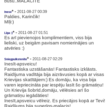
būšu..MALACĪTE
* -
2011-08-27 00:39
Inese
Paldies, Karinčik!
Mīļi:)
* -
2011-08-27 01:51
Līga :)
Es arī pievienojos komplimentiem, viss bija
lieliski, uz beigām pavisam nomierinājies un
atvēries :)
* -
2011-08-27 02:29
Sniegpulkstenīte
Inesīt-apsveicu!
Fantastiska uzstāšanās! Fantastisks izklāsts.
Raidījuma vadītāja bija aizrāvusies kopā ar visas
Krievijas skatītājiem:) Es domāju, ka viņa bija
varen iepriecināta par iespēju lasīt šo grāmatiņu!
Un Krievija šobrīd,domāju, vēlēsies arī šo
grāmatiņu iegādāties!
Inesīt,apsveicu vēlreiz. Es priecājos kopā ar Tevi!
Raidījums bija superīgs-malacis!