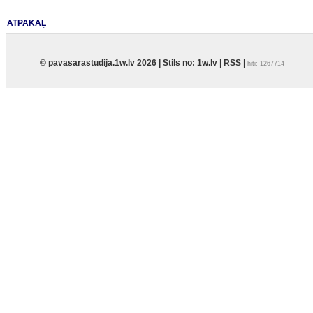
ATPAKAĻ
© pavasarastudija.1w.lv 2026 | Stils no:
1w.lv
|
RSS
|
hiti: 1267714