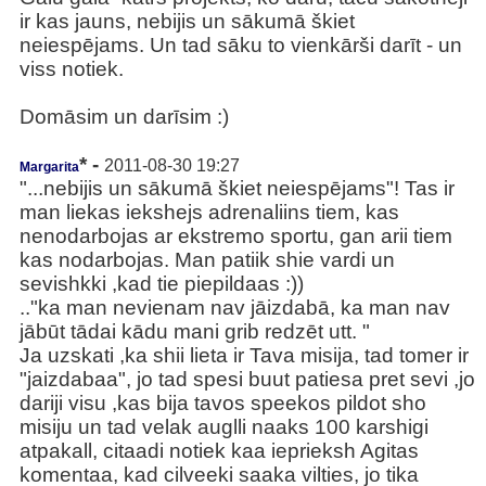
ir kas jauns, nebijis un sākumā škiet
neiespējams. Un tad sāku to vienkārši darīt - un
viss notiek.
Domāsim un darīsim :)
* -
2011-08-30 19:27
Margarita
"...nebijis un sākumā škiet neiespējams"! Tas ir
man liekas iekshejs adrenaliins tiem, kas
nenodarbojas ar ekstremo sportu, gan arii tiem
kas nodarbojas. Man patiik shie vardi un
sevishkki ,kad tie piepildaas :))
.."ka man nevienam nav jāizdabā, ka man nav
jābūt tādai kādu mani grib redzēt utt. "
Ja uzskati ,ka shii lieta ir Tava misija, tad tomer ir
"jaizdabaa", jo tad spesi buut patiesa pret sevi ,jo
dariji visu ,kas bija tavos speekos pildot sho
misiju un tad velak auglli naaks 100 karshigi
atpakall, citaadi notiek kaa ieprieksh Agitas
komentaa, kad cilveeki saaka vilties, jo tika